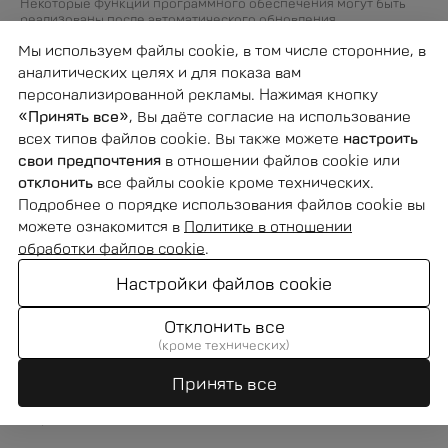
Некоторые функции программного обеспечения могут быть
реализованы после автоматического обновления
программного обеспечения транспортного средства. AVATR
Мы используем файлы cookie, в том числе сторонние, в
оставляет за собой право интерпретировать и изменять
информацию о модели, технических параметрах и
аналитических целях и для показа вам
конфигурации, в рамках законодательства действующего в
персонализированной рекламы. Нажимая кнопку
регионе завода изготовителя.
«Принять все»
, Вы даёте согласие на использование
всех типов файлов cookie. Вы также можете
настроить
свои предпочтения
в отношении файлов cookie или
отклонить
все файлы cookie кроме технических.
Подробнее о порядке использования файлов cookie вы
можете ознакомится в
Политике в отношении
обработки файлов cookie
.
Центр обслуживания клиентов AVATR
Дизайн
AVATR Assist
Технологии
Обратная связь
Настройки файлов cookie
Запись на тест-драйв
Email：info@avatr.by
Настроить Cookie
Отклонить все
Обработка персональных данных
(кроме технических)
Принять все
© 2026 Avatr.by
Разработка сайта — Lamanteam